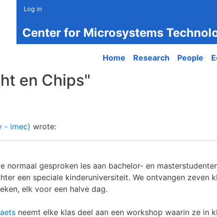
Log in
Center for Microsystems Technol
Main navigation
Home
Research
People
E
cht en Chips"
 - imec)
wrote:
 normaal gesproken les aan bachelor- en masterstudenten
er een speciale kinderuniversiteit. We ontvangen zeven klas
reken, elk voor een halve dag.
Baets
neemt elke klas deel aan een workshop waarin ze in k